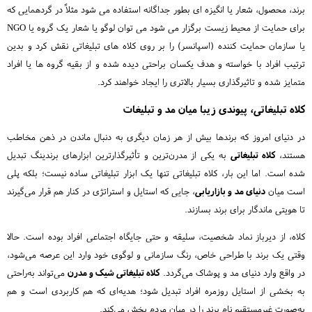
برند، محصول، شعار یا انگیزه ای بطور جداگانه استفاده می شود مثلاً در گردهمایی که
برای حمایت از محیط زیست برگزار می شود می توان لوگو یا شعار یک گروه یا NGO
یا سازمان حمایت کننده (اسپانسر) را بر روی کلاه های تبلیغاتی نقش کرد و بدین
ترتیب افراد با خواسته و هدف یکسان براحتی دیده شده و از بقیه گروه ها یا افراد
متمایز شده و تاثیرگذاری بسیار بالاتری را ایجاد خواهند کرد.
کلاه تبلیغاتی، پیوندی زیبا میان مد و تبلیغات
در دنیای امروز که برندها بیش از هر زمان دیگری به دنبال ماندن در ذهن مخاطب
هستند،
کلاه تبلیغاتی
به یکی از مدرن‌ترین و تأثیرگذارترین ابزارهای برندینگ تبدیل
شده است. اما این بار، کلاه تبلیغاتی تنها یک ابزار تبلیغاتی ساده نیست؛ بلکه پلی
است میان
دنیای مد و بازاریابی
، جایی که استایل و استراتژی در کنار هم قرار می‌گیرند
تا هویتی ماندگار برای برند بسازند.
کلاه، از دیرباز نماد شخصیت، سلیقه و حتی جایگاه اجتماعی افراد بوده است. حالا
وقتی یک برند با طراحی خاص، رنگ سازمانی و لوگوی خود وارد این عرصه می‌شود،
در واقع وارد دنیای مد و پوشاک می‌گردد.
کلاه تبلیغاتی شیک و مدرن
می‌تواند به‌راحتی
به بخشی از استایل روزمره افراد تبدیل شود؛ هدیه‌ای که هم کاربردی است و هم
به‌صورت غیرمستقیم نام برند را در میان مردم پخش می‌کند.