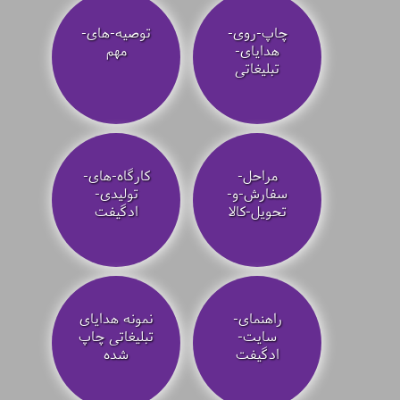
چاپ-روی-
توصیه‌-های-
هدایای-
مهم
تبلیغاتی
مراحل-
کارگاه-های-
سفارش-و-
تولیدی-
تحویل-کالا
ادگیفت
راهنمای-
نمونه هدایای
سایت-
تبلیغاتی چاپ
ادگیفت
شده