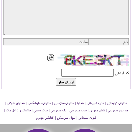
کد امنیتی
هدایای تبلیغاتی | هدیه تبلیغاتی | هدایا | هدایای سازمانی | هدایای نمایشگاهی | هدایای شرکتی |
هدایای مدیریتی | فلش مموری | ست مدیریتی | پک مدیریتی | ساک دستی | فلاسک و تراول ماگ |
لیوان تبلیغاتی | لیوان سرامیکی | آفتابگیر خودرو