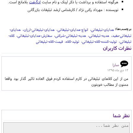
هرگونه استفاده و برداشت با ذکر لینک و نام سایت
ادگیفت
بلامانع است.
نویسنده : مهرداد رکنی نژاد / کارشناس ارشد تبلیغات بازرگانی
برچسب‌ها:
هدایای-تبلیغاتی
انواع-هدایای-تبلیغاتی
هدایای-تبلیغاتی-ارزان
هدایای-
تبلیغاتی-مفید
هدیه-تبلیغاتی
هدیه-تبلیغاتی-شرکتی
سفارش-هدایای-تبلیغاتی
کلاه-
تبلیغاتی
تولید-کننده-کلاه-تبلیغاتی
تولید-کلاه
قیمت-کلاه-تبلیغاتی
نظرات کاربران
سارا
12 دي ماه 1395
من از این کلاهای تبلیغاتی در کارم استفاده کردم فوق العاده تاثیر گذار بود واقعا
ممنون از مطالب خوبتون
نظر شما