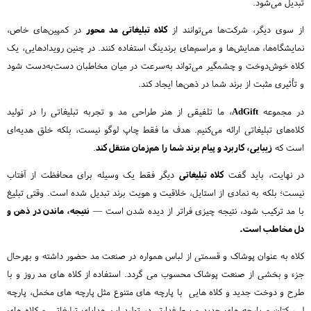
تبدیل می‌شود.
از سوی دیگر، شرکت‌ها می‌توانند از
کلاه تبلیغاتی مد محور
در کمپین‌های خاص،
نمایشگاه‌ها، همایش‌ها و مراسم‌های برندینگ استفاده کنند. در چنین رویدادهایی، یک
کلاه خوش‌دوخت و چشمگیر می‌تواند به‌سرعت در میان مخاطبان دست‌به‌دست شود
و تأثیری مثبت از برند شما در ذهن‌ها ایجاد کند.
در مجموعه
AdGift
، ما تلفیقی از هنر طراحی مد و تجربه تبلیغاتی را در تولید
کلاه‌های تبلیغاتی ارائه می‌کنیم. هدف ما فقط چاپ لوگو نیست، بلکه خلق هدیه‌ای
است که
زیبایی، کاربرد و پیام برند شما را هم‌زمان منتقل کند
.
در نهایت، باید گفت
کلاه تبلیغاتی
دیگر فقط یک وسیله برای محافظت از آفتاب
نیست؛ بلکه به نمادی از استایل، خلاقیت و هویت برند تبدیل شده است. وقتی تبلیغ
با مد ترکیب شود، نتیجه چیزی فراتر از دیده شدن است —
نتیجه، ماندن در ذهن و
دل مخاطب است.
کلاه به عنوان پوشاک و قسمتی از لباس همواره در صنعت مد حضور داشته و بهرحال
جزء و بخشی از صنعت پوشاک محسوب می گردد. استفاده از کلاه های مد روز و با
طرح و دوخت جدید و کلاه هایی با پارچه های متنوع مثل پارچه های مخمل، پارچه
لی، کتان و پارچه های جدید و پرطرفدارتر در تولید این هدایای تبلیغاتی و کلاه های