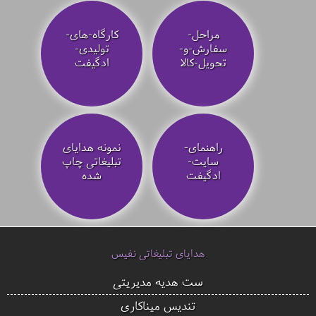
مراحل-
کارگاه-های-
سفارش-و-
تولیدی-
تحویل-کالا
ادگیفت
راهنمای-
نمونه هدایای
سایت-
تبلیغاتی چاپ
ادگیفت
شده
هدایای تبلیغاتی نفیس
ست هدیه مدیریتی
تندیس میناکاری