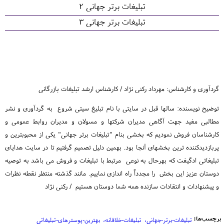
تبلیغات برتر جهانی 2
تبلیغات برتر جهانی 3
گردآوری و کارشناس: مهرداد رکنی نژاد / کارشناس ارشد تبلیغات بازرگانی
توضیح نویسنده: سالها قبل در سایتی با نام تبلیغ سیتی شروع به گردآوری و نشر
مطالبی مفید جهت آگاهی مدیران شرکتها و مسولان و مدیران روابط عمومی و
کارشناسان فروش نمودیم که بخشی بنام "تبلیغات برتر جهانی" یکی از محبوبترین و
پربازدیدکننده ترین بخشهای آنجا بود. بهمین دلیل تصمیم گرفتیم تا در سایت هدایای
تبلیغاتی ادگیفت که بهرحال به نوعی مرتبط با تبلیغات و فروش می باشد به توصیه
دوستان عزیز این بخش را مجدداً راه اندازی نماییم. مانند گذشته منتظر نقطه نظرات
و پیشنهادات و انتقادات سازنده همه شما دوستان هستیم / رکنی نژاد
برچسب‌ها:
تبلیغات-برتر-جهانی
تبلیغات-خلاقانه
بهترین-پوسترهای-تبلیغاتی