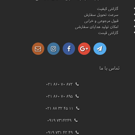
گارانتی کیفیت
سرعت تحویل سفارش
قبول مرجوعی و خرابی
امکان تولید هدایای سفارشی
گارانتی قیمت
تماس با ما
021 860 70 872
021 860 70 895
021 88 32 45 11
0919 7314249
0919 731 42 49