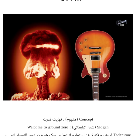
Concept (مفهوم) : نهایت قدرت
Slogan (شعار تبلیغاتی) : Welcome to ground zero
Technique (روش و تکنیک) : استفاده از تصاویر حک شده در ذهن (انفجار اتمی -