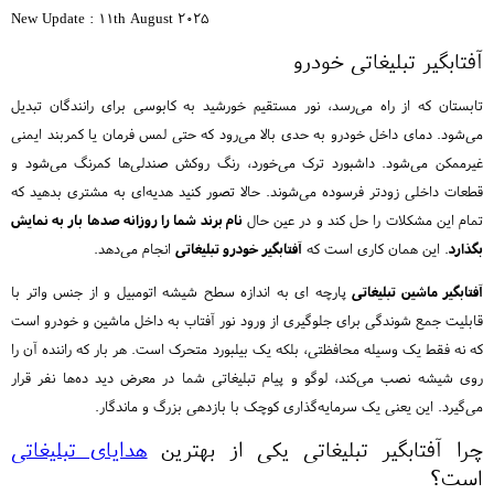
New Update : 11th August 2025
آفتابگیر تبلیغاتی خودرو
تابستان که از راه می‌رسد، نور مستقیم خورشید به کابوسی برای رانندگان تبدیل
می‌شود. دمای داخل خودرو به حدی بالا می‌رود که حتی لمس فرمان یا کمربند ایمنی
غیرممکن می‌شود. داشبورد ترک می‌خورد، رنگ روکش صندلی‌ها کمرنگ می‌شود و
قطعات داخلی زودتر فرسوده می‌شوند. حالا تصور کنید هدیه‌ای به مشتری بدهید که
تمام این مشکلات را حل کند و در عین حال
نام برند شما را روزانه صدها بار به نمایش
بگذارد
. این همان کاری است که
آفتابگیر خودرو تبلیغاتی
انجام می‌دهد.
آفتابگیر ماشین تبلیغاتی
پارچه ای به اندازه سطح شیشه اتومبیل و از جنس واتر با
قابلیت جمع شوندگی برای جلوگیری از ورود نور آفتاب به داخل ماشین و خودرو است
که نه فقط یک وسیله محافظتی، بلکه یک بیلبورد متحرک است. هر بار که راننده آن را
روی شیشه نصب می‌کند، لوگو و پیام تبلیغاتی شما در معرض دید ده‌ها نفر قرار
می‌گیرد. این یعنی یک سرمایه‌گذاری کوچک با بازدهی بزرگ و ماندگار.
چرا آفتابگیر تبلیغاتی یکی از بهترین
هدایای تبلیغاتی
است؟