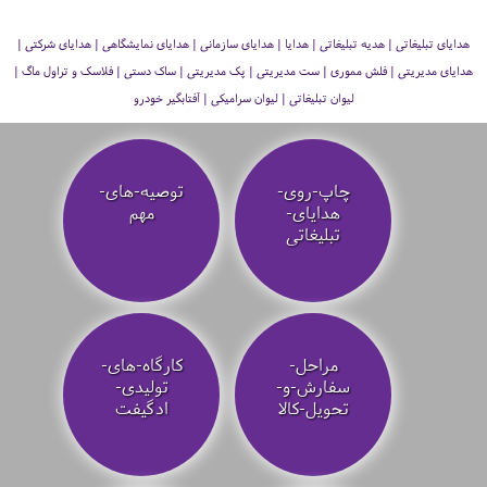
هدایای تبلیغاتی | هدیه تبلیغاتی | هدایا | هدایای سازمانی | هدایای نمایشگاهی | هدایای شرکتی |
هدایای مدیریتی | فلش مموری | ست مدیریتی | پک مدیریتی | ساک دستی | فلاسک و تراول ماگ |
لیوان تبلیغاتی | لیوان سرامیکی | آفتابگیر خودرو
چاپ-روی-
توصیه‌-های-
هدایای-
مهم
تبلیغاتی
مراحل-
کارگاه-های-
سفارش-و-
تولیدی-
تحویل-کالا
ادگیفت