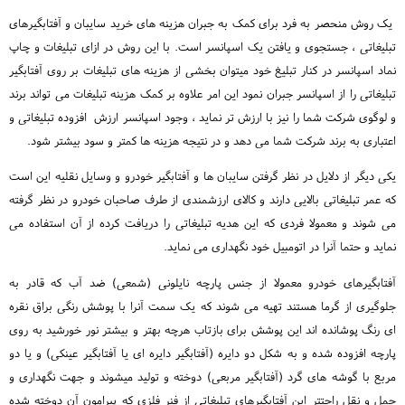
یک روش منحصر به فرد برای کمک به جبران هزینه های خرید سایبان و آفتابگیرهای
تبلیغاتی ، جستجوی و یافتن یک اسپانسر است. با این روش در ازای تبلیغات و چاپ
نماد اسپانسر در کنار تبلیغ خود میتوان بخشی از هزینه های تبلیغات بر روی آفتابگیر
تبلیغاتی را از اسپانسر جبران نمود این امر علاوه بر کمک هزینه تبلیغات می تواند برند
و لوگوی شرکت شما را نیز با ارزش تر نماید ، وجود اسپانسر ارزش افزوده تبلیغاتی و
اعتباری به برند شرکت شما می دهد و در نتیجه هزینه ها کمتر و سود بیشتر شود.
یکی دیگر از دلایل در نظر گرفتن سایبان ها و آفتابگیر خودرو و وسایل نقلیه این است
که عمر تبلیغاتی بالایی دارند و کالای ارزشمندی از طرف صاحبان خودرو در نظر گرفته
می شوند و معمولا فردی که این هدیه تبلیغاتی را دریافت کرده از آن استفاده می
نماید و حتما آنرا در اتومبیل خود نگهداری می نماید.
آفتابگیرهای خودرو معمولا از جنس پارچه نایلونی (شمعی) ضد آب که قادر به
جلوگیری از گرما هستند تهیه می شوند که یک سمت آنرا با پوشش رنگی براق نقره
ای رنگ پوشانده اند این پوشش برای بازتاب هرچه بهتر و بیشتر نور خورشید به روی
پارچه افزوده شده و به شکل دو دایره (آفتابگیر دایره ای یا آفتابگیر عینکی) و یا دو
مربع با گوشه های گرد (آفتابگیر مربعی) دوخته و تولید میشوند و جهت نگهداری و
حمل و نقل راحتتر این آفتابگیرهای تبلیغاتی از فنر فلزی که پیرامون آن دوخته شده