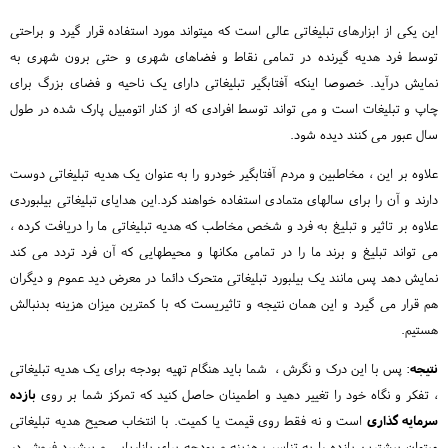
این یکی از ابزارهای تبلیغاتی عالی است که میتواند مورد استفاده قرار گیرد و براحتی
توسط فرد هدیه گیرنده در تمامی نقاط و فضاهای شهری و حتی برون شهری به
نمایش درآید. خصوصا اینکه آفتابگیر تبلیغاتی دارای یک ناحیه و فضای بزرگ برای
چاپ و تبلیغات است و می تواند توسط افرادی که از کنار اتومبیل پارک شده در طول
سال عبور می کنند دیده شود.
علاوه بر این ، مخاطبین و مردم آفتابگیر خودرو را به عنوان یک هدیه تبلیغاتی دوست
دارند و آن را برای سالهای متمادی استفاده خواهند کرد.این هدایای تبلیغاتی بیلبوردی
علاوه بر تاثیر و تبلیغ به فرد و شخص مخاطب که هدیه تبلیغاتی ما را دریافت کرده ،
می تواند تبلیغ و برند ما را در تمامی مکانها و محیطهایی که آن فرد تردد می کند
نمایش دهد پس مانند یک بیلبورد تبلیغاتی متحرک دائما در معرض دید عموم و دیگران
هم قرار می گیرد و این همان نتیجه و تاثیریست که با کمترین میزان هزینه بدنبالش
هستیم.
نتیجه
: پس با این درک و نگرش ، شما باید هنگام تهیه بودجه برای یک هدیه تبلیغاتی
، تفکر و نگاه خود را تغییر دهید و اطمینان حاصل کنید که تمرکز شما بر روی
بازده
سرمایه گذاری
است و نه فقط روی قیمت یا کمیت. با انتخاب صحیح هدیه تبلیغاتی
میتوان بیشترین بازده را به تناسب هزینه و بودجه برای بازاریابی و پیشبرد فروش در