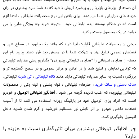
آن دسته از ابزارهای بازاریابی و پیشبرد فروش باشید که به شما سود بیشتری در ازای
هزینه های بازاریابی شما می دهد. برای یافتن این نوع محصولات تبلیغاتی ، ابتدا لازم
است که در هنگام توسعه ایده تبلیغاتی خود ، متوجه شوید چه ویژگی هایی را می
توانید در یک محصول جستجو کنید.
برخی از محصولات تبلیغاتی قابلیت آنرا دارند که مانند یک بیلبورد در سطح شهر و
فضاهای عمومی تبلیغ برند و شرکت شما را در معرض دید قرار دهند بیایید نام این
دسته از هدایای تبلیغاتی را "هدایای تبلیغاتی بیلبوردی" بگذاریم یعنی هدایای تبلیغاتی
که توانایی نمایش و تبلیغ شما را در اماکن و مراکز عمومی و در سطح گسترده تر و
بزرگتری نسبت به سایر هدایای تبلیغاتی دارند مانند
کلاه تبلیغاتی
،
تی شرت
تبلیغاتی،
ساک دستی و ساک خرید
، چترهای تبلیغاتی ، کوله پشتی و البته یکی از محصولات
تبلیغاتی بیلبوردی که اغلب نادیده گرفته می شود ،
آفتابگیر تبلیغاتی اتومبیل
و خودرو
است که افراد برای اتومبیل خود در پارکینگ روزانه استفاده می کنند تا از آسیب
قطعات داخلی خودرو بر اثر تابش نور مستقیم خورشید و گرم شدن شدید داخل
اتومبیل جلوگیری کنند.
چرا آفتابگیر تبلیغاتی بیشترین میزان تاثیرگذاری نسبت به هزینه را
دارد؟