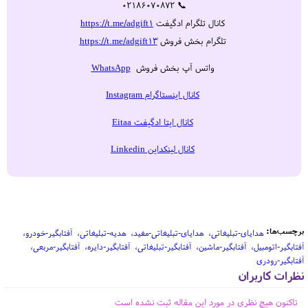
📞 02186070872
کانال تلگرام ادگیفت
https://t.me/adgift1
تلگرام بخش فروش
https://t.me/adgift13
واتس آپ بخش فروش
WhatsApp
کانال اینستاگرام Instagram
کانال ایتا ادگیفت Eitaa
کانال لینکداین Linkedin
برچسب‌ها:
هدایای-تبلیغاتی
هدایای-تبلیغاتی-مفید
هدیه-تبلیغاتی
آفتابگیر-خودرو
آفتابگیر-اتومبیل
آفتابگیر-ماشین
آفتابگیر-تبلیغاتی
آفتابگیر-دایره
آفتابگیر-مربعی
آفتابگیر-رودری
نظرات کاربران
تاکنون هیچ نظری در مورد این مقاله ثبت نشده است