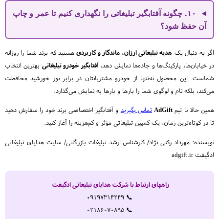
۱۰. چگونه آفتابگیر تبلیغاتی را نگهداری کنیم تا عمر و چاپ
آن حفظ شود؟
اگر به دنبال یک
هدیه تبلیغاتی ارزان، ماندگار و کاربردی
هستید که برند شما را روزانه
در خیابان‌ها، پارکینگ‌ها و جاده‌ها نمایش دهد،
آفتابگیر خودرو تبلیغاتی
بهترین انتخاب
شماست. این محصول نه‌تنها از خودرو مشتریانتان در برابر نور خورشید محافظت
می‌کند، بلکه نام و لوگوی شما را بارها و بارها به نمایش می‌گذارد.
همین حالا با تیم
AdGift
تماس بگیرید
و آفتابگیر اختصاصی برند خود را سفارش دهید
تا در کوتاه‌ترین زمان، یک کمپین تبلیغاتی مؤثر و کم‌هزینه را آغاز کنید.
نویسنده: مهرداد رکنی نژاد/ کارشناس ارشد تبلیغات بازرگانی/ سایت هدایای تبلیغاتی
ادگیفت adgift.ir
راههای ارتباط با شرکت هدایای تبلیغاتی ادگیفت
📞 09197314249
📞 02186070895