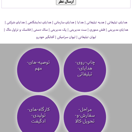
هدایای تبلیغاتی | هدیه تبلیغاتی | هدایا | هدایای سازمانی | هدایای نمایشگاهی | هدایای شرکتی |
هدایای مدیریتی | فلش مموری | ست مدیریتی | پک مدیریتی | ساک دستی | فلاسک و تراول ماگ |
لیوان تبلیغاتی | لیوان سرامیکی | آفتابگیر خودرو
چاپ-روی-
توصیه‌-های-
هدایای-
مهم
تبلیغاتی
مراحل-
کارگاه-های-
سفارش-و-
تولیدی-
تحویل-کالا
ادگیفت