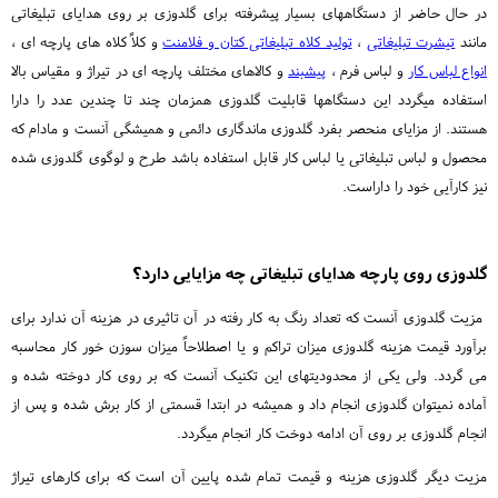
در حال حاضر از دستگاههای بسیار پیشرفته برای گلدوزی بر روی هدایای تبلیغاتی
مانند
تیشرت تبلیغاتی
،
تولید کلاه تبلیغاتی کتان و فلامنت
و کلاً کلاه های پارچه ای ،
انواع لباس کار
و لباس فرم ،
پیشبند
و کالاهای مختلف پارچه ای در تیراژ و مقیاس بالا
استفاده میگردد این دستگاهها قابلیت گلدوزی همزمان چند تا چندین عدد را دارا
هستند. از مزایای منحصر بفرد گلدوزی ماندگاری دائمی و همیشگی آنست و مادام که
محصول و لباس تبلیغاتی یا لباس کار قابل استفاده باشد طرح و لوگوی گلدوزی شده
نیز کارآیی خود را داراست.
گلدوزی روی پارچه هدایای تبلیغاتی چه مزایایی دارد؟
مزیت گلدوزی آنست که تعداد رنگ به کار رفته در آن تاثیری در هزینه آن ندارد برای
برآورد قیمت هزینه گلدوزی میزان تراکم و یا اصطلاحاً میزان سوزن خور کار محاسبه
می گردد. ولی یکی از محدودیتهای این تکنیک آنست که بر روی کار دوخته شده و
آماده نمیتوان گلدوزی انجام داد و همیشه در ابتدا قسمتی از کار برش شده و پس از
انجام گلدوزی بر روی آن ادامه دوخت کار انجام میگردد.
مزیت دیگر گلدوزی هزینه و قیمت تمام شده پایین آن است که برای کارهای تیراژ