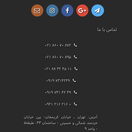
تماس با ما
021 860 70 872
021 860 70 895
021 88 32 45 11
0919 7314249
0919 731 42 49
0921 216 216 0
آدرس:
تهران ـ خیابان کریمخان- بین خیابان
خردمند شمالی و حسینی - ساختمان 43- طبقه5
- واحد 9