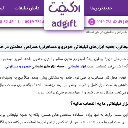
جديدترين‌ها
دانش تبلیغات
لی
88 32 45 11 | 0919 7314249
0919 731 42 49 | 0
ی؛ همراهی مطمئن در هر لحظه
لیغاتی، جعبه ابزارهای تبلیغاتی خودرو و مسافرتی؛ همراهی مطمئن در ه
همراهان عزیز! چطوریایید؟ امیدوارم تنتون سالم و لبتون خندون باشه. امروز اومدیم 
گه ازش بی‌نیاز نمیشید:
ست ابزار تبلیغاتی
، جعبه ابزارهای تبلیغاتی
خودرو و مسافرتی
.
 خونه، محل کار، مسافرت یا حتی توی جاده، یه مشکلی پیش اومده. مثلاً پیچ یه وسیله‌ا
اشتن یه ست ابزار کامل و کارآمد چقدر می‌تونه ارزشمند باشه! دیگه نیازی نیست دنبال ا
ن می‌تونید مشکل رو حل کنید و از مهارت‌های فنی‌تون لذت ببرید.
ار تبلیغاتی ما یه انتخاب عالیه؟
این ست ابزارها نه تنها برای استفاده شخصی عالی هستن، بلکه یه هدیه تبلیغاتی بی‌نظ
 این ست ابزارها حک شده باشه. هر بار که کسی از این ابزارها استفاده می‌کنه، ناخودآگا