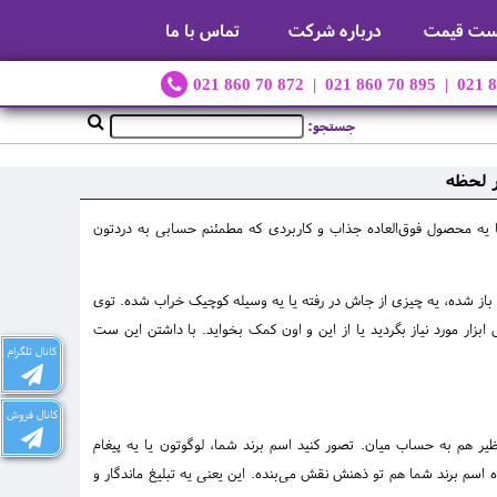
ست قیمت
درباره شرکت
تماس با ما
021 860 70 872 | 021 860 70 895 | 021 
جستجو:
ر لحظه
با یه محصول فوق‌العاده جذاب و کاربردی که مطمئنم حسابی به دردتون
ی باز شده، یه چیزی از جاش در رفته یا یه وسیله کوچیک خراب شده. توی
بزار مورد نیاز بگردید یا از این و اون کمک بخواید. با داشتن این ست
کانال تلگرام
کانال فروش
یر هم به حساب میان. تصور کنید اسم برند شما، لوگوتون یا یه پیغام
ه اسم برند شما هم تو ذهنش نقش می‌بنده. این یعنی یه تبلیغ ماندگار و