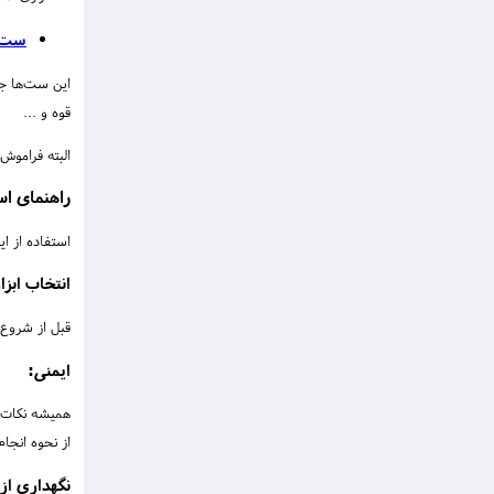
ست ا
این ست‌ها ج
قوه و ...
البته فراموش
راهنمای اس
استفاده از ا
انتخاب ابز
قبل از شروع 
ایمنی:
همیشه نکات ا
از نحوه انجا
نگهداری از 