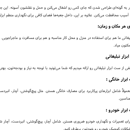
ار به گونه‌ای طراحی شدن که جای کمی رو اشغال می‌کنن و حمل و نقلشون آسونه. این جعبه‌
 آسیب محافظت می‌کنن. علاوه بر این، داخل جعبه‌ها فضای کافی برای نگهداری منظم ابزا
 هر مکان و زمان:
یغاتی ما هم برای استفاده در منزل و محل کار مناسبه و هم برای مسافرت و ماجراجویی. 
تون میاد.
بزار تبلیغاتی
فی از ست ابزار تبلیغاتی رو ارائه میدیم که شما می‌تونید با توجه به نیاز و بودجه‌تون، ب
بزار خانگی :
مولاً شامل ابزارهای پرکاربرد برای مصارف خانگی هستن. مثل پیچ‌گوشتی، آچار، انبر
مناسبن.
بزار خودرو :
ای تعمیرات و نگهداری خودرو ضروری هستن. شامل آچار، پیچ‌گوشتی، انبردست، آچار شم
کلات کوچیک خودرو رو خودتون برطرف کنید.