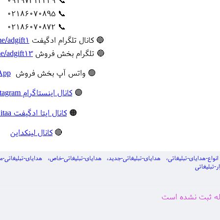
📞 02186070895
📞 02186070872
🔵 کانال تلگرام ادگیفت
me/adgift1
🔵 تلگرام بخش فروش
me/adgift13
🟢 واتس آپ بخش فروش
App
🟣
کانال اینستاگرام Instagram
🟠
کانال ایتا ادگیفت Eitaa
🔴
کانال لینکداین
انواع-هدایای-تبلیغاتی
هدایای-تبلیغاتی-جدید
هدایای-تبلیغاتی-خاص
هدایای-تبلیغاتی-م
ر-تبلیغاتی
اله ثبت نشده است