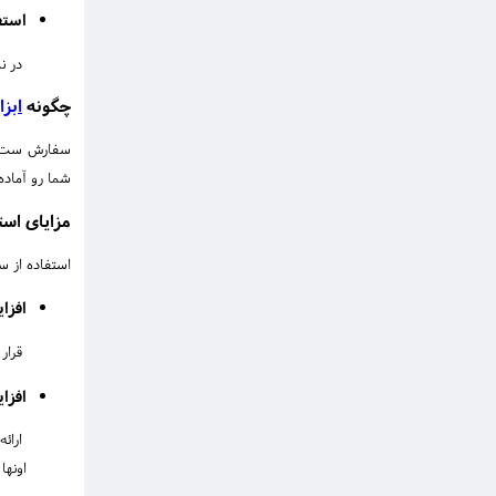
استف
در نم
چگونه
ابزا
سفارش ست ابز
شما رو آماده
مزایای است
استفاده از س
افزا
قرار 
افزا
ارائه
اونها