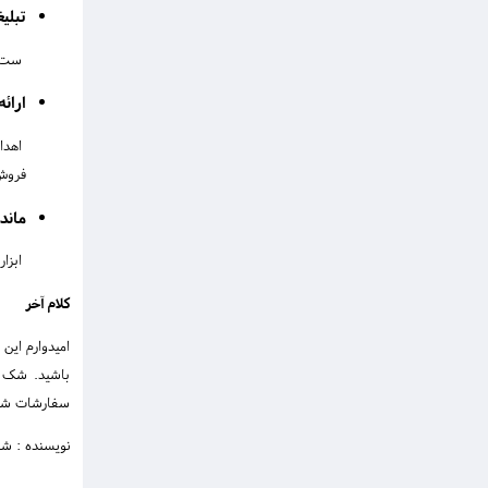
تبلی
ست اب
ارائ
اهدای
فروش 
ماند
ابزار
کلام آخر
امیدوارم این
باشید. شک ن
سفارشات شما
نویسنده : شر