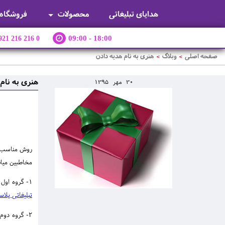
هدایای تبلیغاتی
محصولات
فروشگاه
921 216 216 0
09:00 - 18:00
صفحه اصلی
وبلاگ
هنری به نام هدیه دادن‌
>
>
هنری به نام 
30
مهر
1395
روش مناسب 
مخاطبین میانی(2) و مخاطبین خاص(3). این تقسیم بندی در توزیع هدایای تبلیغاتی میزان اثربخشی و تاثیرگذاری هدایا را بیشتر کرده و 
1- گروه اول برای مخاطبین عام و کلی است که بالاترین تیراژ و تعداد را خواهد داشت و بالطبع قیمت و کیفیت پایین تری دارد و هدایای تبلیغاتی ارزان قیمت مانند
تبلیغاتی پلاس
2- گروه دوم