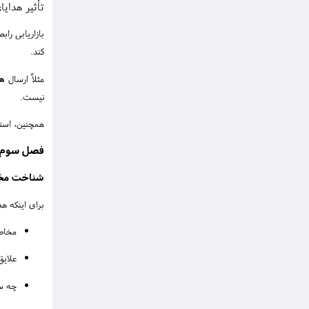
تأثیر هدایای
بازاریابی راب
کند.
مثلاً ارسال
هد
نیست.
همچنین، استف
فصل سوم: 
شناخت مخاط
برای اینکه هد
مخاط
علایق
چه سط