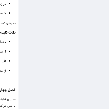
در زم
یا حت
هدیه‌ای که د
نکات کلیدی 
حتماً
از بس
اگر ا
از هد
فصل چهارم:
هدایای تبلیغ
بررسی می‌کنی