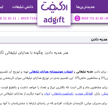
جديدترين‌ها
دانش تبلیغات
لی
88 32 45 11 | 0919 7314249
0919 731 42 49 | 0
هدیه دادن‌
هنر هدیه دادن: چگونه با هدایای تبلیغاتی تأث
برای دادن
هدیه تبلیغاتی
و
انتخاب هوشمندانه
هدایای تبلیغاتی
از اتلاف هزینه ها جلوگیری میکند.
تیکی
، پازل،
آفتابگیر خودرو
،
یادداشت تبلیغاتی
،
لیوان
و انبوه دیگری از هدایای تبلیغاتی در 
 برای مدیران میانی، کارمندان شرکت، افرادی که در راستای ارتباط با مشتریانمان با آنها 