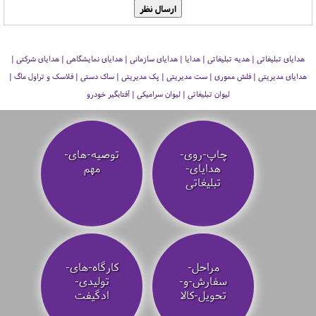
هدایای تبلیغاتی | هدیه تبلیغاتی | هدایا | هدایای سازمانی | هدایای نمایشگاهی | هدایای شرکتی |
هدایای مدیریتی | فلش مموری | ست مدیریتی | پک مدیریتی | ساک دستی | فلاسک و تراول ماگ |
لیوان تبلیغاتی | لیوان سرامیکی | آفتابگیر خودرو
چاپ-روی-
توصیه‌-های-
هدایای-
مهم
تبلیغاتی
مراحل-
کارگاه-های-
سفارش-و-
تولیدی-
تحویل-کالا
ادگیفت