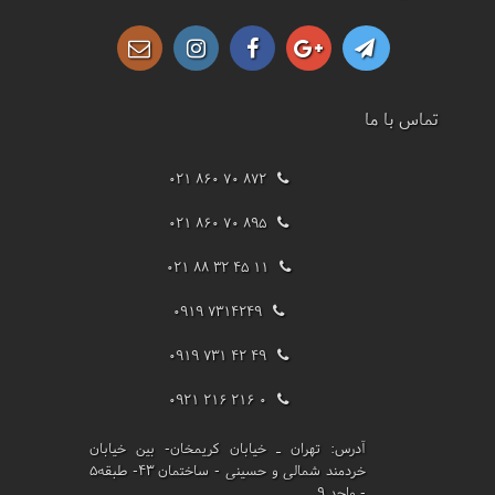
تماس با ما
021 860 70 872
021 860 70 895
021 88 32 45 11
0919 7314249
0919 731 42 49
0921 216 216 0
آدرس:
تهران ـ خیابان کریمخان- بین خیابان
خردمند شمالی و حسینی - ساختمان 43- طبقه5
- واحد 9