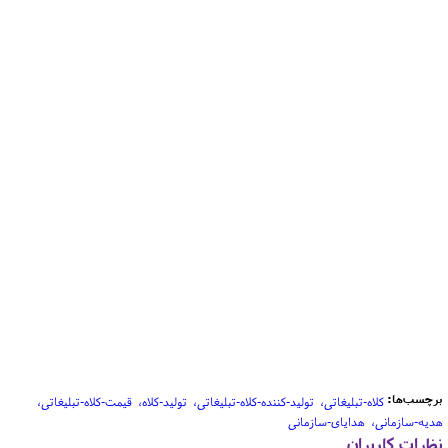
برچسب‌ها:
کلاه-تبلیغاتی
تولید-کننده-کلاه-تبلیغاتی
تولید-کلاه
قیمت-کلاه-تبلیغاتی
هدیه-سازمانی
هدایای-سازمانی
نظرات کاربران