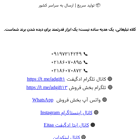
📦 تولید سریع | ارسال به سراسر کشور
کلاه تبلیغاتی، یک هدیه ساده نیست؛ یک ابزار قدرتمند برای دیده شدن برند شماست.
📞 09197314249
📞 02186070895
📞 02186070872
🔵 کانال تلگرام ادگیفت
https://t.me/adgift1
🔵 تلگرام بخش فروش
https://t.me/adgift13
🟢 واتس آپ بخش فروش
WhatsApp
🟣
کانال اینستاگرام Instagram
🟠
کانال ایتا ادگیفت Eitaa
🔴
کانال لینکداین