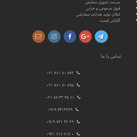
سرعت تحویل سفارش
قبول مرجوعی و خرابی
امکان تولید هدایای سفارشی
گارانتی قیمت
تماس با ما
021 860 70 872
021 860 70 895
021 88 32 45 11
0919 7314249
0919 731 42 49
0921 216 216 0