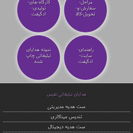
مراحل-
کارگاه-های-
سفارش-و-
تولیدی-
تحویل-کالا
ادگیفت
راهنمای-
نمونه هدایای
سایت-
تبلیغاتی چاپ
ادگیفت
شده
هدایای تبلیغاتی نفیس
ست هدیه مدیریتی
تندیس میناکاری
ست هدیه دیجیتال