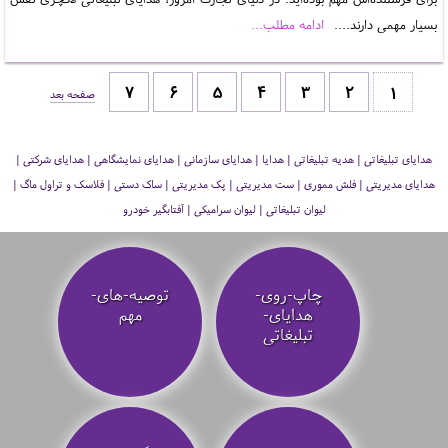
بسیار مهمی دارند....
ادامه مطلب...
1
صفحه بعد
هدایای تبلیغاتی | هدیه تبلیغاتی | هدایا | هدایای سازمانی | هدایای نمایشگاهی | هدایای شرکتی |
هدایای مدیریتی | فلش مموری | ست مدیریتی | پک مدیریتی | ساک دستی | فلاسک و تراول ماگ |
لیوان تبلیغاتی | لیوان سرامیکی | آفتابگیر خودرو
چاپ-روی-
توصیه‌-های-
هدایای-
مهم
تبلیغاتی