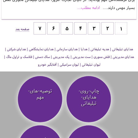
بسیار مهمی دارند....
ادامه مطلب...
1
صفحه بعد
هدایای تبلیغاتی | هدیه تبلیغاتی | هدایا | هدایای سازمانی | هدایای نمایشگاهی | هدایای شرکتی |
هدایای مدیریتی | فلش مموری | ست مدیریتی | پک مدیریتی | ساک دستی | فلاسک و تراول ماگ |
لیوان تبلیغاتی | لیوان سرامیکی | آفتابگیر خودرو
چاپ-روی-
توصیه‌-های-
هدایای-
مهم
تبلیغاتی