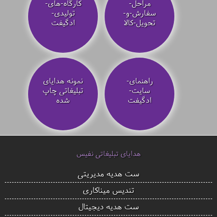
مراحل-
کارگاه-های-
سفارش-و-
تولیدی-
تحویل-کالا
ادگیفت
راهنمای-
نمونه هدایای
سایت-
تبلیغاتی چاپ
ادگیفت
شده
هدایای تبلیغاتی نفیس
ست هدیه مدیریتی
تندیس میناکاری
ست هدیه دیجیتال