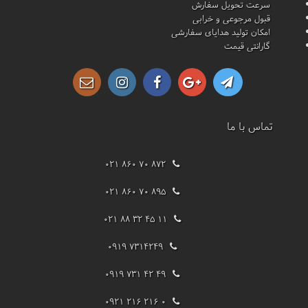
سرعت تحویل سفارش
قبول مرجوعی و خرابی
امکان تولید هدایای سفارشی
گارانتی قیمت
تماس با ما
021 860 70 872
021 860 70 895
021 88 32 45 11
0919 7314249
0919 731 42 49
0921 216 216 0