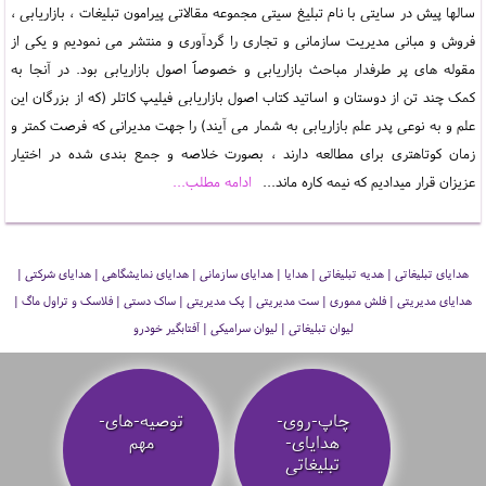
سالها پیش در سایتی با نام تبلیغ سیتی مجموعه مقالاتی پیرامون تبلیغات ، بازاریابی ،
فروش و مبانی مدیریت سازمانی و تجاری را گردآوری و منتشر می نمودیم و یکی از
مقوله های پر طرفدار مباحث بازاریابی و خصوصاََ اصول بازاریابی بود. در آنجا به
کمک چند تن از دوستان و اساتید کتاب اصول بازاریابی فیلیپ کاتلر (که از بزرگان این
علم و به نوعی پدر علم بازاریابی به شمار می آیند) را جهت مدیرانی که فرصت کمتر و
زمان کوتاهتری برای مطالعه دارند ، بصورت خلاصه و جمع بندی شده در اختیار
عزیزان قرار میدادیم که نیمه کاره ماند...
ادامه مطلب...
هدایای تبلیغاتی | هدیه تبلیغاتی | هدایا | هدایای سازمانی | هدایای نمایشگاهی | هدایای شرکتی |
هدایای مدیریتی | فلش مموری | ست مدیریتی | پک مدیریتی | ساک دستی | فلاسک و تراول ماگ |
لیوان تبلیغاتی | لیوان سرامیکی | آفتابگیر خودرو
چاپ-روی-
توصیه‌-های-
هدایای-
مهم
تبلیغاتی