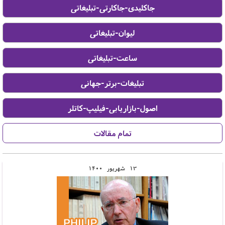
13
شهريور
1400