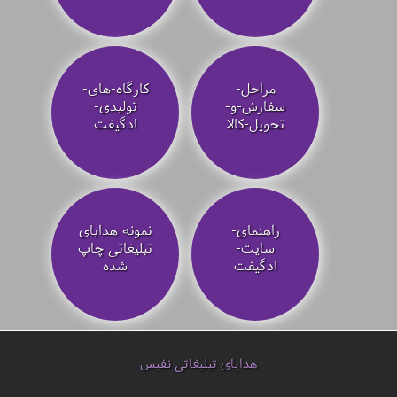
مراحل-
کارگاه-های-
سفارش-و-
تولیدی-
تحویل-کالا
ادگیفت
راهنمای-
نمونه هدایای
سایت-
تبلیغاتی چاپ
ادگیفت
شده
هدایای تبلیغاتی نفیس