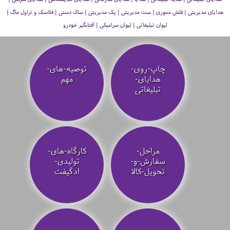
هدایای مدیریتی | فلش مموری | ست مدیریتی | پک مدیریتی | ساک دستی | فلاسک و تراول ماگ |
لیوان تبلیغاتی | لیوان سرامیکی | آفتابگیر خودرو
چاپ-روی-
توصیه‌-های-
هدایای-
مهم
تبلیغاتی
مراحل-
کارگاه-های-
سفارش-و-
تولیدی-
تحویل-کالا
ادگیفت