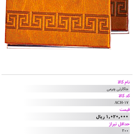
نام کالا
جاکارتی چرمی
کد کالا
ACH-17
قیمت
1,020,000 ریال
حداقل تیراژ
200