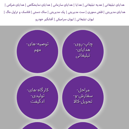
هدایای تبلیغاتی | هدیه تبلیغاتی | هدایا | هدایای سازمانی | هدایای نمایشگاهی | هدایای شرکتی |
هدایای مدیریتی | فلش مموری | ست مدیریتی | پک مدیریتی | ساک دستی | فلاسک و تراول ماگ |
لیوان تبلیغاتی | لیوان سرامیکی | آفتابگیر خودرو
چاپ-روی-
توصیه‌-های-
هدایای-
مهم
تبلیغاتی
مراحل-
کارگاه-های-
سفارش-و-
تولیدی-
تحویل-کالا
ادگیفت