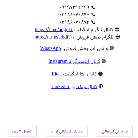
📞 09197314249
📞 02186070895
📞 02186070872
🔵 کانال تلگرام ادگیفت
https://t.me/adgift1
🔵 تلگرام بخش فروش
https://t.me/adgift13
🟢 واتس آپ بخش فروش
WhatsApp
🟣
کانال اینستاگرام Instagram
🟠
کانال ایتا ادگیفت Eitaa
🔴
کانال لینکداین Linkedin
جا کارتی تبلیغاتی
هدایای تبلیغاتی ارزان
تحویل 3 روزه