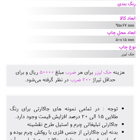
رنگ بندی
ابعاد کالا
95x67 mm
ابعاد محل چاپ
50x15 mm
نوع چاپ
حک لیزر
هزينه
حک لیزر
برای هر
ضرب
مبلغ
50000
ريال و برای
حداقل تيراژ
200
ضرب
در نظر گرفته می‌شود.
توجه : در تمامی نمونه های جاکارتی برای رنگ
طلایی 15 الی 20 درصد افزایش قیمت وجود دارد.
جاکارتی تبلیغاتی چرم و استیل طرح نقشینه
بدنه این جاکارتی از جنس فلزی با روکش چرم بوده و
یکی از پرفروشترین مدلهای جاکارتی به شمار می آید