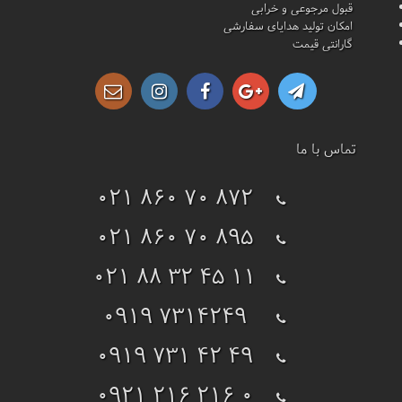
قبول مرجوعی و خرابی
امکان تولید هدایای سفارشی
گارانتی قیمت
تماس با ما
021 860 70 872
021 860 70 895
021 88 32 45 11
0919 7314249
0919 731 42 49
0921 216 216 0