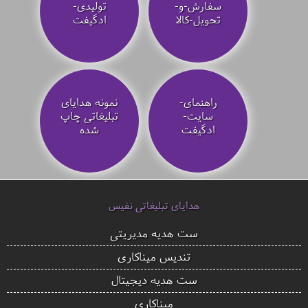
سفارش-و-
تولیدی-
تحویل-کالا
ادگیفت
راهنمای-
نمونه هدایای
سایت-
تبلیغاتی چاپ
ادگیفت
شده
هدایای تبلیغاتی نفیس
ست هدیه مدیریتی
تندیس میناکاری
ست هدیه دیجیتال
میناکاری