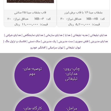
بشقاب مینا 16 با قاب برش لیزر
قاب بشقاب مینا 25 سانتی
کد: MB-07B
حداقل تيراژ: 30
کد: MB-03
حداقل تيراژ: 20
قیمت: 5,200,000 ريال
قیمت: 11,000,000 ريال
هدایای تبلیغاتی | هدیه تبلیغاتی | هدایا | هدایای سازمانی | هدایای نمایشگاهی | هدایای شرکتی |
هدایای مدیریتی | فلش مموری | ست مدیریتی | پک مدیریتی | ساک دستی | فلاسک و تراول ماگ |
لیوان تبلیغاتی | لیوان سرامیکی | آفتابگیر خودرو
چاپ-روی-
توصیه‌-های-
هدایای-
مهم
تبلیغاتی
مراحل-
کارگاه-های-