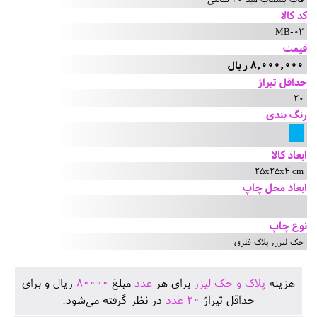
کد کالا
MB-02
قیمت
8,000,000 ریال
حداقل تیراژ
20
رنگ بندی
ابعاد کالا
25x25x4 cm
ابعاد محل چاپ
نوع چاپ
حک لیزر, پلاک فلزی
هزينه
پلاک و حک لیزر
برای هر
عدد
مبلغ
80000
ريال و برای
حداقل تيراژ
20
عدد
در نظر گرفته می‌شود.