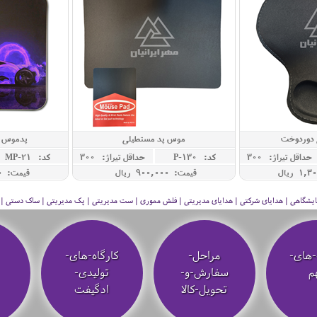
دوردوخت
موس پد مستطیلی
پدموس ا
حداقل تيراژ: 300
کد: P-130
حداقل تيراژ: 300
کد: MP-21
قیمت: 900,000 ريال
قیمت: 330,000 ريال
 نمایشگاهی | هدایای شرکتی | هدایای مدیریتی | فلش مموری | ست مدیریتی | پک مدیریتی | ساک دستی | فلا
-های-
مراحل-
کارگاه-های-
م
سفارش-و-
تولیدی-
تحویل-کالا
ادگیفت