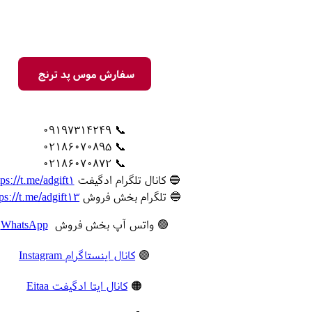
سفارش موس پد ترنج
📞 09197314249
📞 02186070895
📞 02186070872
🔵 کانال تلگرام ادگیفت
tps://t.me/adgift1
🔵 تلگرام بخش فروش
tps://t.me/adgift13
🟢 واتس آپ بخش فروش
WhatsApp
🟣
کانال اینستاگرام Instagram
🟠
کانال ایتا ادگیفت Eitaa