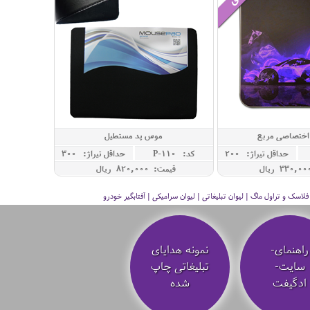
ختصاصی مربع
موس پد مستطیل
حداقل تيراژ: 200
کد: P-110
حداقل تيراژ: 300
قیمت: 820,000 ريال
سک و تراول ماگ | لیوان تبلیغاتی | لیوان سرامیکی | آفتابگیر خودرو
راهنمای-
نمونه هدایای
سایت-
تبلیغاتی چاپ
ادگیفت
شده