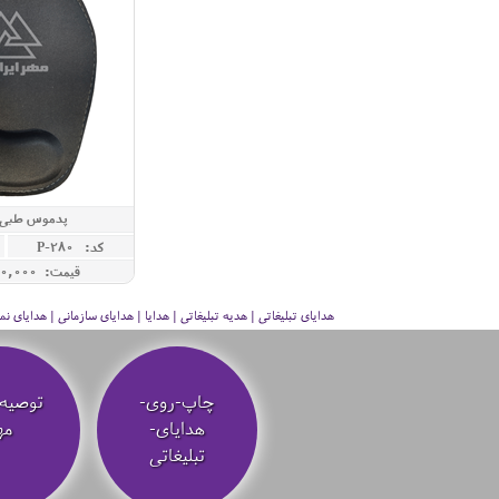
پدموس طبی 
کد: P-280
قیمت: 1,300,000 ريال
هدایای تبلیغاتی | هدیه تبلیغاتی | هدایا | هدایای سازمانی | هدایای
چاپ-روی-
توصیه‌
هدایای-
مه
تبلیغاتی