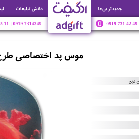
جديدترين‌ها
دانش تبلیغات
لی
45 11
|
0919 7314249
0919 731 42 49
موس پد اختصاصی طرح 
 ترنج