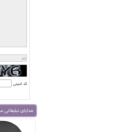
کد امنیتی
هدایای تبلیغاتی م