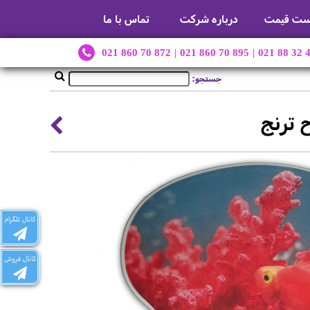
ست قیمت
درباره شرکت
تماس با ما
021 860 70 872
|
021 860 70 895
|
021 88 32 
جستجو:
ترنج
کانال تلگرام
کانال فروش